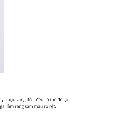
ây, rượu vang đỏ… đều có thể để lại
gà, làm răng sậm màu rõ rệt.