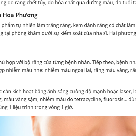
g do răng chết tủy, do hóa chất qua đường máu, do tuổi tá
oa Hoa Phương
phẩm tự nhiên làm trắng răng, kem đánh răng có chất làm 
ng tại phòng khám dưới sự kiểm soát của nha sĩ. Hai phương
hù hợp với bộ răng của từng bệnh nhân. Tiếp theo, bệnh n
hợp nhiễm màu nhẹ: nhiễm màu ngoại lai, răng màu vàng, ră
 cần kích hoạt bằng ánh sáng cường độ mạnh hoặc laser, l
, màu vàng sậm, nhiễm màu do tetracycline, fluorosis… dù
ng 1 liệu trình trong vòng 1 giờ.