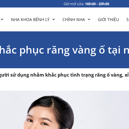
Giờ mở cửa:
16h00 - 20h00
NHA KHOA BỆNH LÝ
CHỈNH NHA
GIỚI THIỆU
S
hắc phục răng vàng ố tại 
ười sử dụng nhằm khắc phục tình trạng răng ố vàng, xỉ