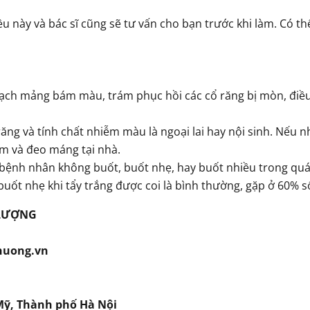
u này và bác sĩ cũng sẽ tư vấn cho bạn trước khi làm. Có thể
i sạch mảng bám màu, trám phục hồi các cổ răng bị mòn, điề
ăng và tính chất nhiễm màu là ngoại lai hay nội sinh. Nếu
ám và đeo máng tại nhà.
ệnh nhân không buốt, buốt nhẹ, hay buốt nhiều trong quá tr
uốt nhẹ khi tẩy trắng được coi là bình thường, gặp ở 60% số
 LƯỢNG
huong.vn
Mỹ, Thành phố Hà Nội