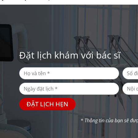
Đặt lịch khám với bác sĩ
ĐẶT LỊCH HẸN
* Thông tin của bạn sẽ đư