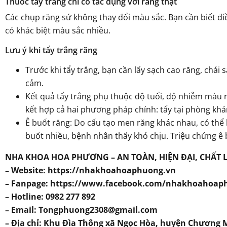
Thuốc tẩy trắng chỉ có tác dụng với răng thật
Các chụp răng sứ không thay đổi màu sắc. Bạn cần biết điề
có khác biệt màu sắc nhiều.
Lưu ý khi tẩy trắng răng
Trước khi tẩy trắng, bạn cần lấy sạch cao răng, chả
cảm.
Kết quả tẩy trắng phụ thuộc độ tuổi, độ nhiễm màu r
kết hợp cả hai phương pháp chính: tẩy tại phòng kh
Ê buốt răng: Do cấu tạo men răng khác nhau, có thể b
buốt nhiều, bệnh nhân thấy khó chịu. Triệu chứng ê b
NHA KHOA HOA PHƯƠNG – AN TOÀN, HIỆN ĐẠI, CHẤT
– Website:
https://nhakhoahoaphuong.vn
– Fanpage:
https://www.facebook.com/nhakhoahoap
– Hotline: 0982 277 892
– Email: Tongphuong2308@gmail.com
– Địa chỉ: Khu Đìa Thông xã Ngọc Hòa, huyện Chương 